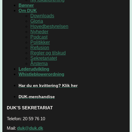
Bønner
Om DUK
Downloads
Gloria
Hovedbestyrelsen
Nyheder
Podcast
Politikker
Refusion
Regler og tilskud
Sekretariatet
Årstema
Lederudvikling
Whistleblowerordning
Har du en kvittering? Klik her
DUK-merchandise
DUK'S SEKRETARIAT
Telefon: 20 59 76 10
Mail:
duk@duk.dk