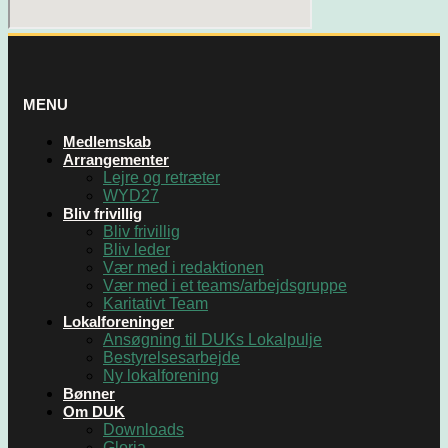
MENU
Medlemskab
Arrangementer
Lejre og retræter
WYD27
Bliv frivillig
Bliv frivillig
Bliv leder
Vær med i redaktionen
Vær med i et teams/arbejdsgruppe
Karitativt Team
Lokalforeninger
Ansøgning til DUKs Lokalpulje
Bestyrelsesarbejde
Ny lokalforening
Bønner
Om DUK
Downloads
Gloria