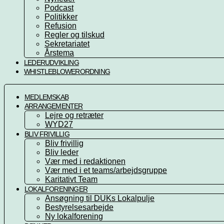
Podcast
Politikker
Refusion
Regler og tilskud
Sekretariatet
Årstema
LEDERUDVIKLING
WHISTLEBLOWERORDNING
MEDLEMSKAB
ARRANGEMENTER
Lejre og retræter
WYD27
BLIV FRIVILLIG
Bliv frivillig
Bliv leder
Vær med i redaktionen
Vær med i et teams/arbejdsgruppe
Karitativt Team
LOKALFORENINGER
Ansøgning til DUKs Lokalpulje
Bestyrelsesarbejde
Ny lokalforening