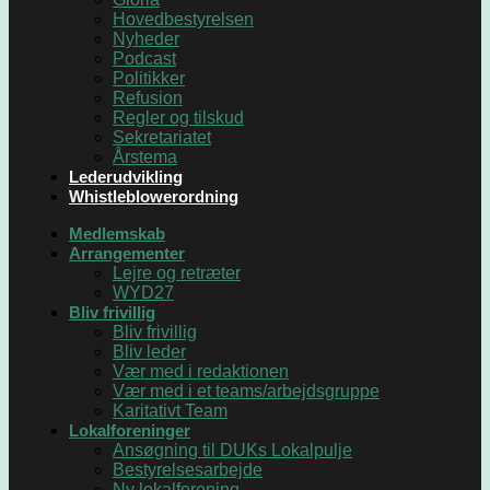
Hovedbestyrelsen
Nyheder
Podcast
Politikker
Refusion
Regler og tilskud
Sekretariatet
Årstema
Lederudvikling
Whistleblowerordning
Medlemskab
Arrangementer
Lejre og retræter
WYD27
Bliv frivillig
Bliv frivillig
Bliv leder
Vær med i redaktionen
Vær med i et teams/arbejdsgruppe
Karitativt Team
Lokalforeninger
Ansøgning til DUKs Lokalpulje
Bestyrelsesarbejde
Ny lokalforening