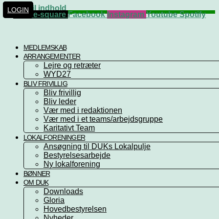
Videre til indhold
LOGIN
Phone-square
Facebook
Instagram
Youtube
Spotify
MEDLEMSKAB
ARRANGEMENTER
Lejre og retræter
WYD27
BLIV FRIVILLIG
Bliv frivillig
Bliv leder
Vær med i redaktionen
Vær med i et teams/arbejdsgruppe
Karitativt Team
LOKALFORENINGER
Ansøgning til DUKs Lokalpulje
Bestyrelsesarbejde
Ny lokalforening
BØNNER
OM DUK
Downloads
Gloria
Hovedbestyrelsen
Nyheder