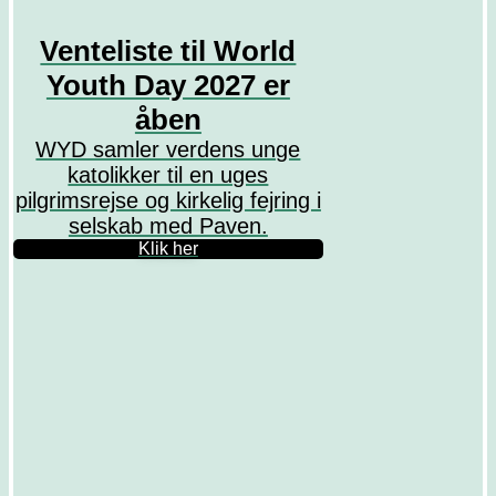
Venteliste til World
Youth Day 2027 er
åben
WYD samler verdens unge
katolikker til en uges
pilgrimsrejse og kirkelig fejring i
selskab med Paven.
Klik her