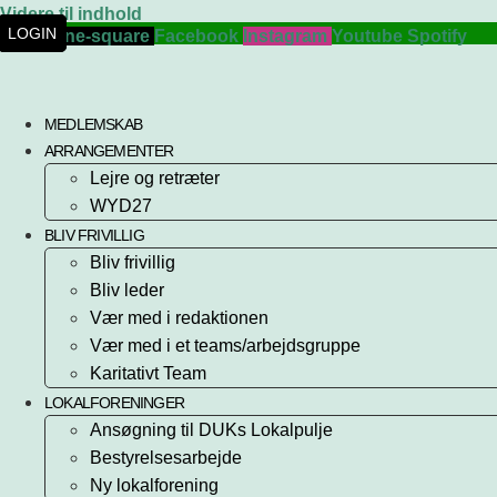
Videre til indhold
LOGIN
Phone-square
Facebook
Instagram
Youtube
Spotify
MEDLEMSKAB
ARRANGEMENTER
Lejre og retræter
WYD27
BLIV FRIVILLIG
Bliv frivillig
Bliv leder
Vær med i redaktionen
Vær med i et teams/arbejdsgruppe
Karitativt Team
LOKALFORENINGER
Ansøgning til DUKs Lokalpulje
Bestyrelsesarbejde
Ny lokalforening