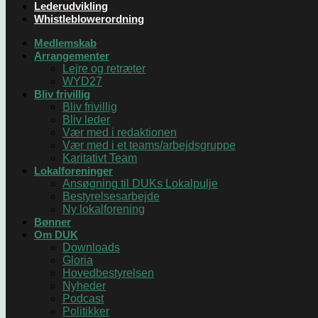
Lederudvikling
Whistleblowerordning
Medlemskab
Arrangementer
Lejre og retræter
WYD27
Bliv frivillig
Bliv frivillig
Bliv leder
Vær med i redaktionen
Vær med i et teams/arbejdsgruppe
Karitativt Team
Lokalforeninger
Ansøgning til DUKs Lokalpulje
Bestyrelsesarbejde
Ny lokalforening
Bønner
Om DUK
Downloads
Gloria
Hovedbestyrelsen
Nyheder
Podcast
Politikker