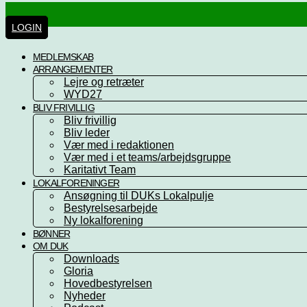
Videre
til
LOGIN
indhold
MEDLEMSKAB
ARRANGEMENTER
Lejre og retræter
WYD27
BLIV FRIVILLIG
Bliv frivillig
Bliv leder
Vær med i redaktionen
Vær med i et teams/arbejdsgruppe
Karitativt Team
LOKALFORENINGER
Ansøgning til DUKs Lokalpulje
Bestyrelsesarbejde
Ny lokalforening
BØNNER
OM DUK
Downloads
Gloria
Hovedbestyrelsen
Nyheder