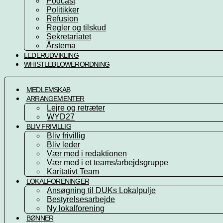
Podcast
Politikker
Refusion
Regler og tilskud
Sekretariatet
Årstema
LEDERUDVIKLING
WHISTLEBLOWERORDNING
MEDLEMSKAB
ARRANGEMENTER
Lejre og retræter
WYD27
BLIV FRIVILLIG
Bliv frivillig
Bliv leder
Vær med i redaktionen
Vær med i et teams/arbejdsgruppe
Karitativt Team
LOKALFORENINGER
Ansøgning til DUKs Lokalpulje
Bestyrelsesarbejde
Ny lokalforening
BØNNER