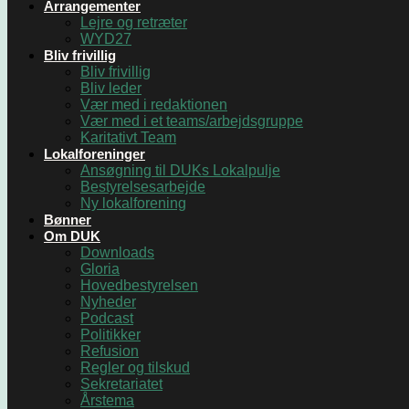
Arrangementer
Lejre og retræter
WYD27
Bliv frivillig
Bliv frivillig
Bliv leder
Vær med i redaktionen
Vær med i et teams/arbejdsgruppe
Karitativt Team
Lokalforeninger
Ansøgning til DUKs Lokalpulje
Bestyrelsesarbejde
Ny lokalforening
Bønner
Om DUK
Downloads
Gloria
Hovedbestyrelsen
Nyheder
Podcast
Politikker
Refusion
Regler og tilskud
Sekretariatet
Årstema