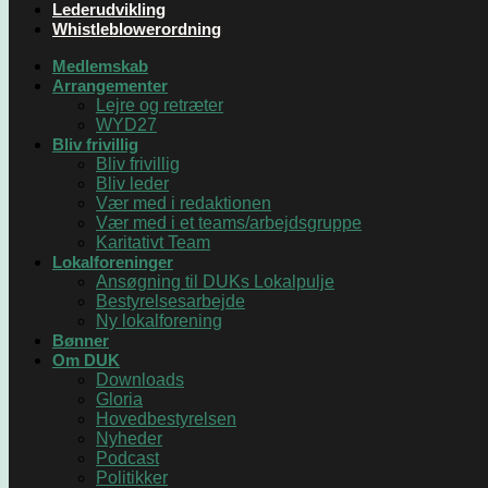
Lederudvikling
Whistleblowerordning
Medlemskab
Arrangementer
Lejre og retræter
WYD27
Bliv frivillig
Bliv frivillig
Bliv leder
Vær med i redaktionen
Vær med i et teams/arbejdsgruppe
Karitativt Team
Lokalforeninger
Ansøgning til DUKs Lokalpulje
Bestyrelsesarbejde
Ny lokalforening
Bønner
Om DUK
Downloads
Gloria
Hovedbestyrelsen
Nyheder
Podcast
Politikker