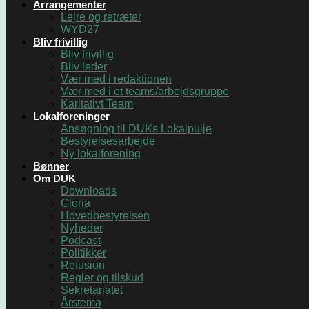
Arrangementer
Lejre og retræter
WYD27
Bliv frivillig
Bliv frivillig
Bliv leder
Vær med i redaktionen
Vær med i et teams/arbejdsgruppe
Karitativt Team
Lokalforeninger
Ansøgning til DUKs Lokalpulje
Bestyrelsesarbejde
Ny lokalforening
Bønner
Om DUK
Downloads
Gloria
Hovedbestyrelsen
Nyheder
Podcast
Politikker
Refusion
Regler og tilskud
Sekretariatet
Årstema