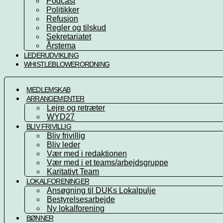
Podcast
Politikker
Refusion
Regler og tilskud
Sekretariatet
Årstema
LEDERUDVIKLING
WHISTLEBLOWERORDNING
MEDLEMSKAB
ARRANGEMENTER
Lejre og retræter
WYD27
BLIV FRIVILLIG
Bliv frivillig
Bliv leder
Vær med i redaktionen
Vær med i et teams/arbejdsgruppe
Karitativt Team
LOKALFORENINGER
Ansøgning til DUKs Lokalpulje
Bestyrelsesarbejde
Ny lokalforening
BØNNER