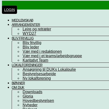
Videre
til
LOGIN
indhold
MEDLEMSKAB
ARRANGEMENTER
Lejre og retræter
WYD27
BLIV FRIVILLIG
Bliv frivillig
Bliv leder
Vær med i redaktionen
Vær med i et teams/arbejdsgruppe
Karitativt Team
LOKALFORENINGER
Ansøgning til DUKs Lokalpulje
Bestyrelsesarbejde
Ny lokalforening
BØNNER
OM DUK
Downloads
Gloria
Hovedbestyrelsen
Nyheder